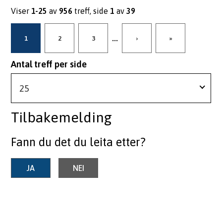
Viser
1-25
av
956
treff, side
1
av
39
...
1
2
3
›
»
Antal treff per side
25
Tilbakemelding
Fann du det du leita etter?
JA
NEI