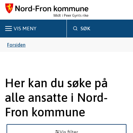
N
o
r
VIS
MENY
SØK
d
Du
Forsiden
-
er
F
r
her:
Her kan du søke på
o
alle ansatte i Nord-
n
k
Fron kommune
o
m
Vis filter