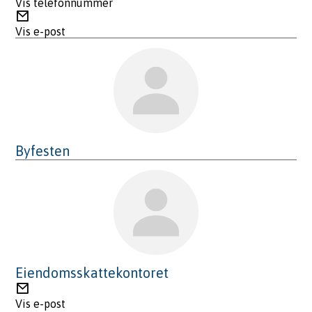
Vis telefonnummer
E-
post
Vis e-post
Byfesten
Eiendomsskattekontoret
E-
post
Vis e-post