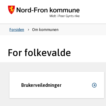
Nord-
Fron
kommu
Du
Forsiden
Om kommunen
er
For folkevalde
her:
Brukerveiledninger