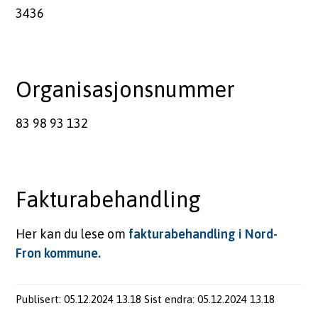
3436
m
u
n
Organisasjonsnummer
e
83 98 93 132
Fakturabehandling
Her kan du lese om
fakturabehandling i Nord-
Fron kommune.
Publisert
05.12.2024 13.18
Sist endra
05.12.2024 13.18