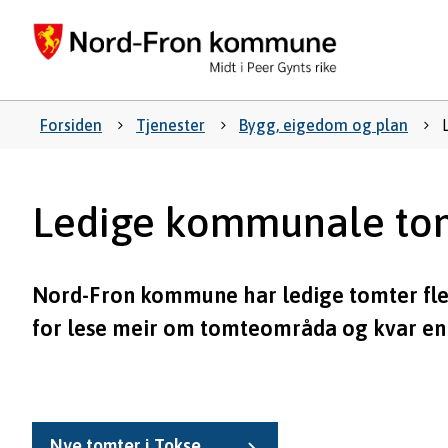
Nord-
Fron
kommu
Du
Forsiden
Tjenester
Bygg, eigedom og plan
er
Ledige kommunale to
her:
Nord-Fron kommune har ledige tomter flei
for lese meir om tomteområda og kvar en
Nye tomter i Tokse