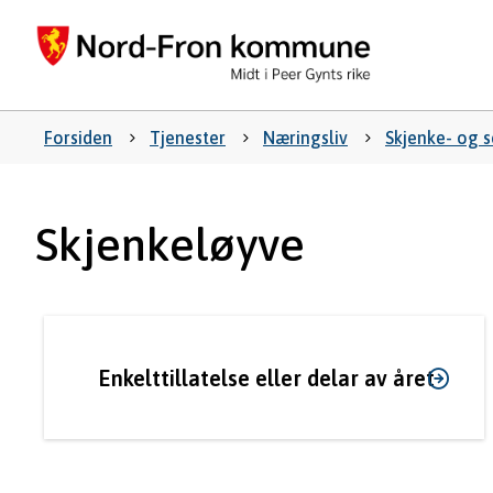
Nord-
Fron
kommu
Du
Forsiden
Tjenester
Næringsliv
Skjenke- og 
er
Skjenkeløyve
her:
Enkelttillatelse eller delar av året