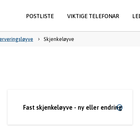
POSTLISTE
VIKTIGE TELEFONAR
LE
ne
serveringsløyve
Skjenkeløyve
Fast skjenkeløyve - ny eller endring