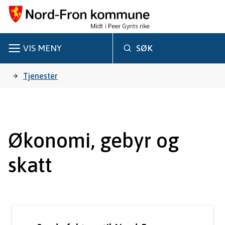
N
o
r
VIS
MENY
SØK
d
Du
Tjenester
-
er
F
r
her:
Økonomi, gebyr og
o
skatt
n
k
o
m