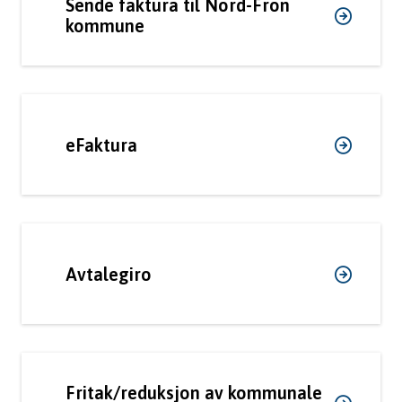
Sende faktura til Nord-Fron
m
kommune
u
n
e
eFaktura
Avtalegiro
Fritak/reduksjon av kommunale