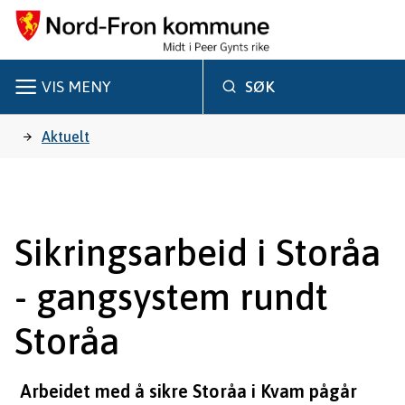
N
o
r
VIS
MENY
SØK
d
Du
Aktuelt
-
er
F
r
her:
Sikringsarbeid i Storåa
o
- gangsystem rundt
n
k
Storåa
o
Arbeidet med å sikre Storåa i Kvam pågår
m