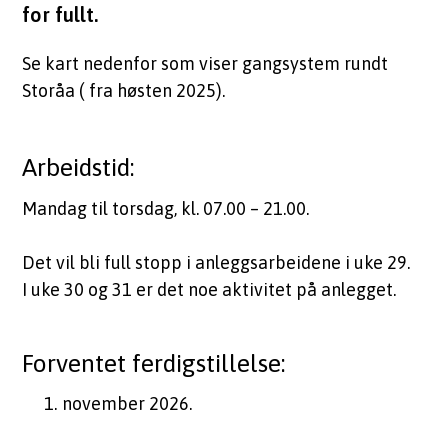
for fullt.
m
Se kart nedenfor som viser gangsystem rundt
u
Storåa ( fra høsten 2025).
n
e
Arbeidstid:
Mandag til torsdag, kl. 07.00 – 21.00.
Det vil bli full stopp i anleggsarbeidene i uke 29.
I uke 30 og 31 er det noe aktivitet på anlegget.
Forventet ferdigstillelse:
november 2026.