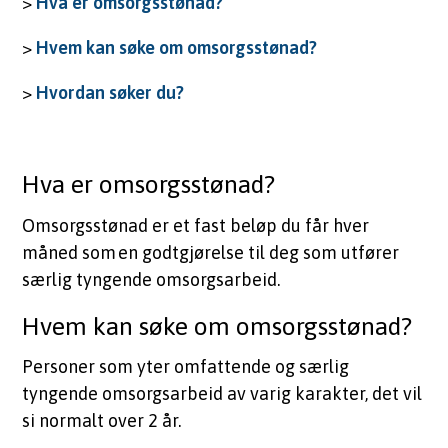
>
Hva er omsorgsstønad?
m
>
Hvem kan søke om omsorgsstønad?
u
>
Hvordan søker du?
n
e
Hva er omsorgsstønad?
Omsorgsstønad er et fast beløp du får hver
måned som en godtgjørelse til deg som utfører
særlig tyngende omsorgsarbeid.
Hvem kan søke om omsorgsstønad?
Personer som yter omfattende og særlig
tyngende omsorgsarbeid av varig karakter, det vil
si normalt over 2 år.