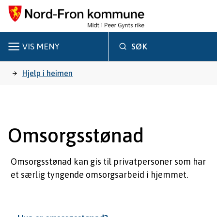
N
o
r
VIS
MENY
SØK
d
Du
Hjelp i heimen
-
er
F
r
her:
Omsorgsstønad
o
n
Omsorgsstønad kan gis til privatpersoner som har
et særlig tyngende omsorgsarbeid i hjemmet.
k
o
m