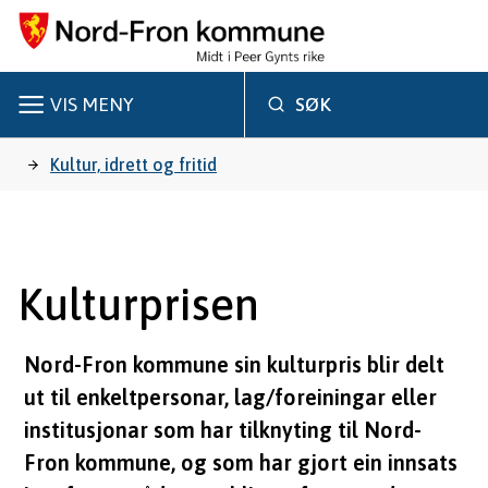
N
o
r
VIS
MENY
SØK
d
Du
Kultur, idrett og fritid
-
er
F
r
her:
Kulturprisen
o
n
Nord-Fron kommune sin kulturpris blir delt
k
ut til enkeltpersonar, lag/foreiningar eller
institusjonar som har tilknyting til Nord-
o
Fron kommune, og som har gjort ein innsats
m