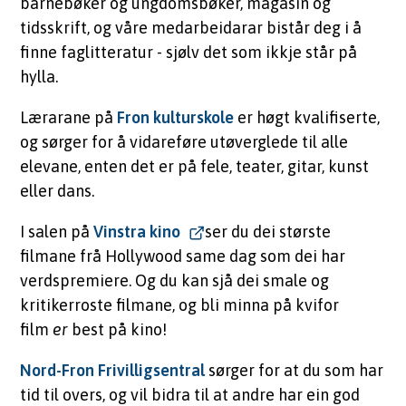
barnebøker og ungdomsbøker, magasin og
tidsskrift, og våre medarbeidarar bistår deg i å
finne faglitteratur - sjølv det som ikkje står på
hylla.
Lærarane på
Fron kulturskole
er høgt kvalifiserte,
og sørger for å vidareføre utøverglede til alle
elevane, enten det er på fele, teater, gitar, kunst
eller dans.
I salen på
Vinstra kino
ser du dei største
filmane frå Hollywood same dag som dei har
verdspremiere. Og du kan sjå dei smale og
kritikerroste filmane, og bli minna på kvifor
film
er
best på kino!
Nord-Fron Frivilligsentral
sørger for at du som har
tid til overs, og vil bidra til at andre har ein god