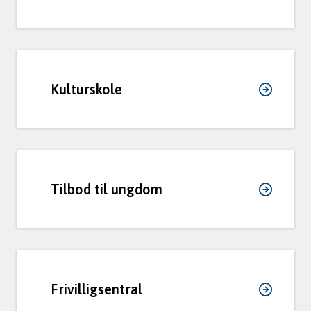
m
u
n
Kulturskole
e
Tilbod til ungdom
Frivilligsentral