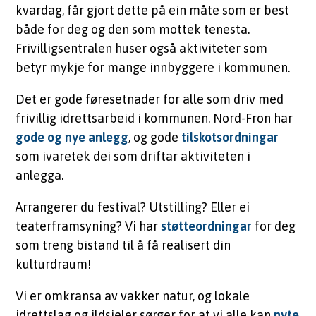
kvardag, får gjort dette på ein måte som er best
både for deg og den som mottek tenesta.
Frivilligsentralen huser også aktiviteter som
betyr mykje for mange innbyggere i kommunen.
Det er gode føresetnader for alle som driv med
frivillig idrettsarbeid i kommunen. Nord-Fron har
gode og nye anlegg
, og gode
tilskotsordningar
som ivaretek dei som driftar aktiviteten i
anlegga.
Arrangerer du festival? Utstilling? Eller ei
teaterframsyning? Vi har
støtteordningar
for deg
som treng bistand til å få realisert din
kulturdraum!
Vi er omkransa av vakker natur, og lokale
idrettslag og ildsjeler sørger for at vi alle kan
nyte