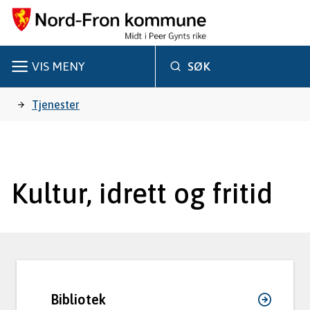
N
o
r
VIS
MENY
SØK
d
Du
Tjenester
-
er
F
r
her:
Kultur, idrett og fritid
o
n
k
o
Bibliotek
m