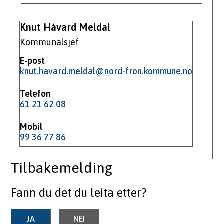
Knut Håvard Meldal
Kommunalsjef
E-post
knut.havard.meldal@nord-fron.kommune.no
Telefon
61 21 62 08
Mobil
99 36 77 86
Tilbakemelding
Fann du det du leita etter?
JA
NEI