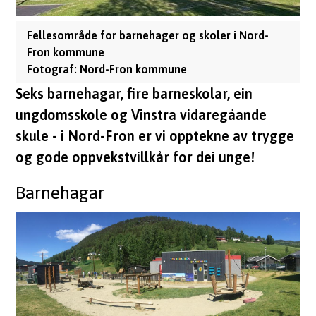
m
Fellesområde for barnehager og skoler i Nord-
u
Fron kommune
Nord-Fron kommune
n
Seks barnehagar, fire barneskolar, ein
e
ungdomsskole og Vinstra vidaregåande
skule - i Nord-Fron er vi opptekne av trygge
og gode oppvekstvillkår for dei unge!
Barnehagar