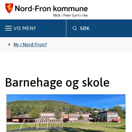
N
o
r
VIS
MENY
SØK
d
Du
Ny i Nord-Fron?
-
er
F
r
her:
Barnehage og skole
o
n
k
o
m