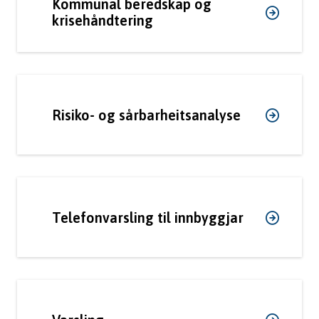
Kommunal beredskap og
m
krisehåndtering
u
n
e
Risiko- og sårbarheitsanalyse
Telefonvarsling til innbyggjar