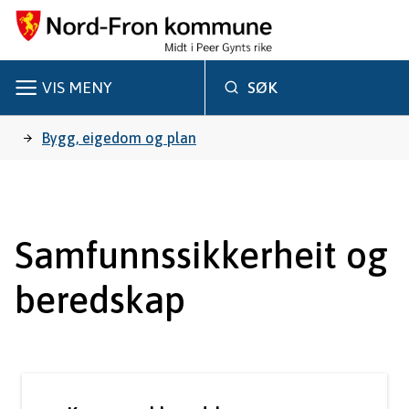
N
o
r
VIS
MENY
SØK
d
Du
Bygg, eigedom og plan
-
er
F
r
her:
Samfunnssikkerheit og
o
beredskap
n
k
o
m