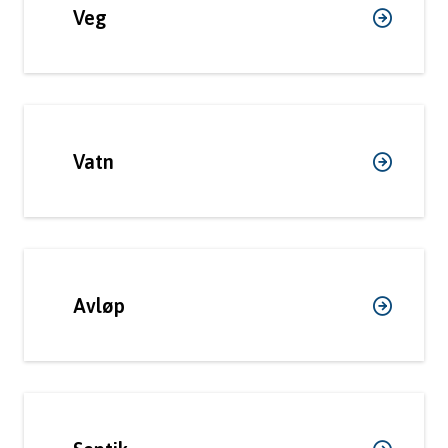
Veg
m
u
n
e
Vatn
Avløp