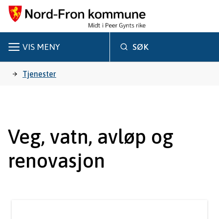
N
o
r
VIS
MENY
SØK
d
Du
Tjenester
-
er
F
r
her:
Veg, vatn, avløp og
o
renovasjon
n
k
o
m