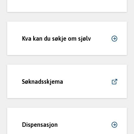
m
u
n
Kva kan du søkje om sjølv
e
Søknadsskjema
Dispensasjon