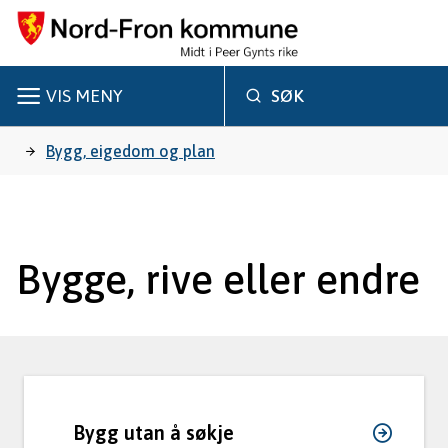
N
o
r
VIS
MENY
SØK
d
Du
Bygg, eigedom og plan
-
er
F
r
her:
Bygge, rive eller endre
o
n
k
o
Bygg utan å søkje
m